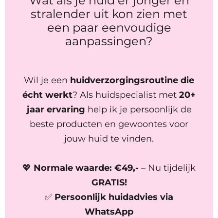
Wat als je huid er jonger en
stralender uit kon zien met
een paar eenvoudige
aanpassingen?
Wil je een
huidverzorgingsroutine die
écht werkt
? Als huidspecialist met
20+
jaar ervaring
help ik je persoonlijk de
beste producten en gewoontes voor
jouw huid te vinden.
💖
Normale waarde: €49,-
– Nu tijdelijk
GRATIS!
✅
Persoonlijk huidadvies via
WhatsApp