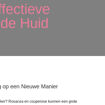
fectieve
de Huid​
g op een Nieuwe Manier
onzeker? Rosacea en couperose kunnen een grote