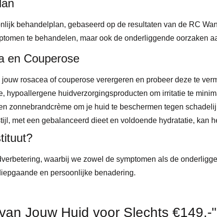
lan
oonlijk behandelplan, gebaseerd op de resultaten van de RC Wa
ymptomen te behandelen, maar ook de onderliggende oorzaken a
ea en Couperose
n jouw rosacea of couperose verergeren en probeer deze te verm
e, hypoallergene huidverzorgingsproducten om irritatie te minim
een zonnebrandcrème om je huid te beschermen tegen schadelij
tijl, met een gebalanceerd dieet en voldoende hydratatie, kan h
tituut?
idverbetering, waarbij we zowel de symptomen als de onderlig
iepgaande en persoonlijke benadering.
an Jouw Huid voor Slechts €149,-"