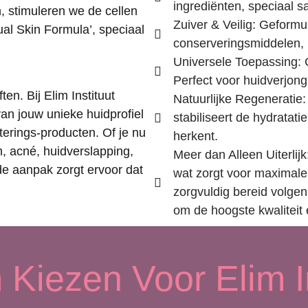
ingrediënten, speciaal 
 stimuleren we de cellen
Zuiver & Veilig: Geformu
al Skin Formula’, speciaal
conserveringsmiddelen, 
Universele Toepassing: G
Perfect voor huidverjon
en. Bij Elim Instituut
Natuurlijke Regeneratie:
an jouw unieke huidprofiel
stabiliseert de hydratat
erings-producten. Of je nu
herkent.
, acné, huidverslapping,
Meer dan Alleen Uiterlijk
de aanpak zorgt ervoor dat
wat zorgt voor maximale 
zorgvuldig bereid volgens
om de hoogste kwaliteit e
Kiezen Voor Elim In