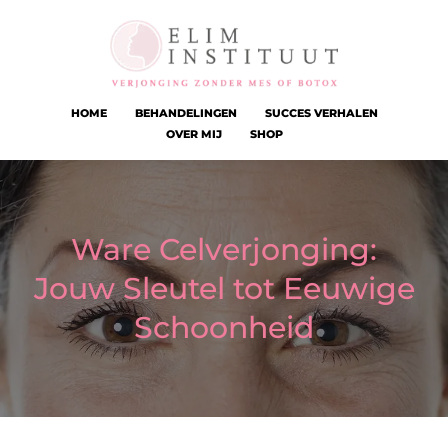
HOME
BEHANDELINGEN
SUCCES VERHALEN
OVER MIJ
SHOP
Ware Celverjonging:
Jouw Sleutel tot Eeuwige
Schoonheid