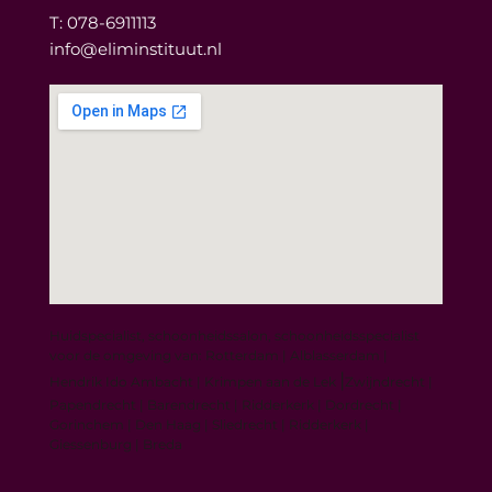
T: 078-6911113
info@eliminstituut.nl
Huidspecialist, schoonheidssalon, schoonheidsspecialist
voor de omgeving van:
Rotterdam | Alblasserdam |
|
Hendrik Ido Ambacht | Krimpen aan de Lek
Zwijndrecht |
Papendrecht |
Barendrecht | Ridderkerk | Dordrecht |
Gorinchem | Den Haag | Sliedrecht | Ridderkerk |
Giessenburg | Breda