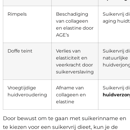
Rimpels
Beschadiging
Suikervrij d
van collageen
aging huid
en elastine door
AGE’s
Doffe teint
Verlies van
Suikervrij d
elasticiteit en
natuurlijke
veerkracht door
huidverjon
suikerverslaving
Vroegtijdige
Afname van
Suikervrij d
huidveroudering
collageen en
huidverzor
elastine
Door bewust om te gaan met suikerinname en
te kiezen voor een suikervrij dieet, kun je de