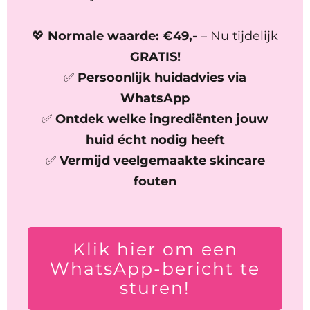
💖
Normale waarde: €49,-
– Nu tijdelijk
GRATIS!
✅
Persoonlijk huidadvies via
WhatsApp
✅
Ontdek welke ingrediënten jouw
huid écht nodig heeft
✅
Vermijd veelgemaakte skincare
fouten
Klik hier om een
WhatsApp-bericht te
sturen!