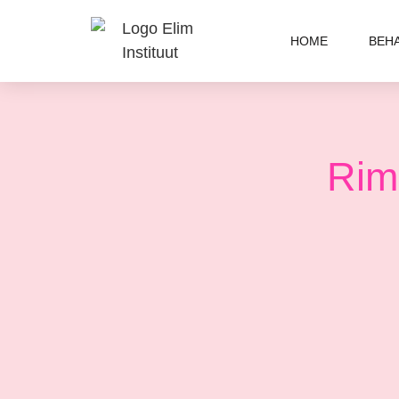
HOME
BEH
Rim