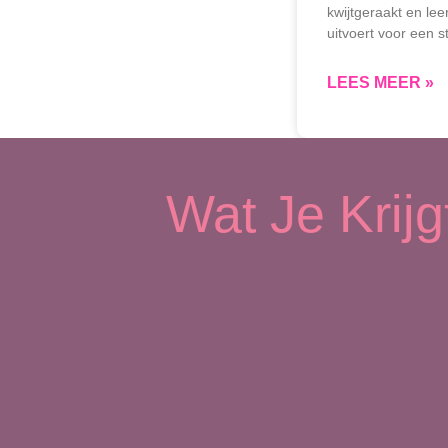
kwijtgeraakt en le
uitvoert voor een 
LEES MEER »
Wat Je Krijgt