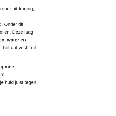
door uitdroging,
d. Onder dit
cellen. Deze laag
en, water en
 het dat vocht uit
ig mee
ste
e huid juist tegen