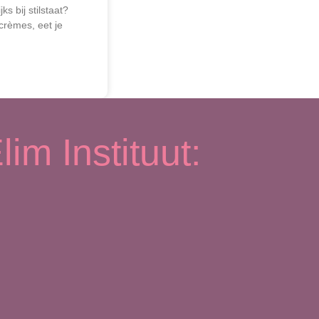
s bij stilstaat?
crèmes, eet je
lim Instituut: