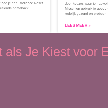
er hoe je een Radiance Reset
door keuzes waar je nauwelijk
stralende comeback.
Misschien gebruik je goede 
redelijk gezond en probeer
LEES MEER »
 als Je Kiest voor E