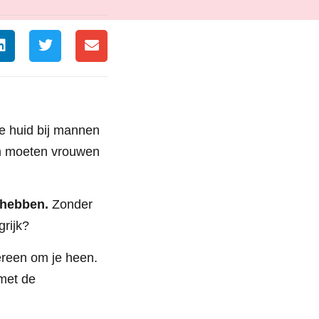
e huid bij mannen
om moeten vrouwen
 hebben.
Zonder
grijk?
ereen om je heen.
 met de