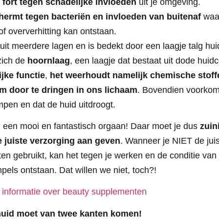
n
fort tegen schadelijke invloeden
uit je omgeving.
hermt tegen bacteriën en invloeden van buitenaf
waar
of oververhitting kan ontstaan.
uit meerdere lagen en is bedekt door een laagje talg hui
 zich de
hoornlaag
, een laagje dat bestaat uit dode huid
jke functie
,
het weerhoudt namelijk chemische stoff
m door te dringen in ons lichaam
. Bovendien voorkomt
pen en dat de huid uitdroogt.
h een mooi en fantastisch orgaan! Daar moet je dus
zuin
 juiste verzorging aan geven
. Wanneer je NIET de jui
n gebruikt, kan het tegen je werken en de conditie van j
pels ontstaan. Dat willen we niet, toch?!
r informatie over beauty supplementen
 huid moet van twee kanten komen!