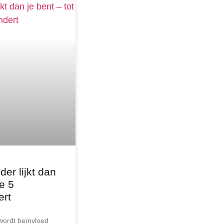
er lijkt dan
ze 5
ert
 wordt beïnvloed