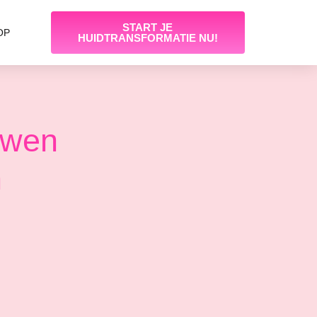
START JE
OP
HUIDTRANSFORMATIE NU!
uwen
n