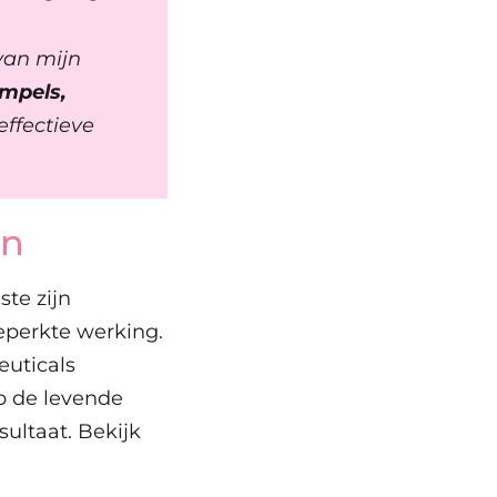
van mijn
impels,
ffectieve
en
te zijn
eperkte werking.
euticals
p de levende
ultaat. Bekijk