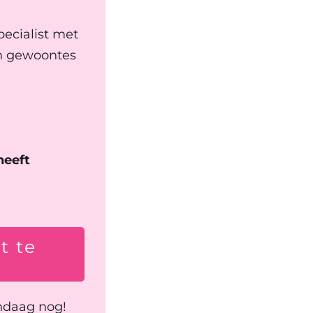
pecialist met
en gewoontes
heeft
t te
ndaag nog!