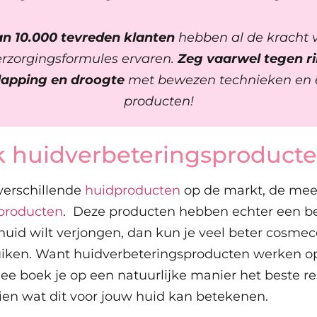
n 10.000 tevreden klanten
hebben al de kracht 
rzorgingsformules ervaren.
Zeg vaarwel tegen r
lapping en droogte
met bewezen technieken en e
producten!
ik huidverbeteringsproduct
 verschillende
huidproducten
op de markt, de mees
producten
. Deze producten hebben echter een b
 huid wilt verjongen, dan kun je veel beter cosmec
iken. Want huidverbeteringsproducten werken o
e boek je op een natuurlijke manier het beste res
ien wat dit voor jouw huid kan betekenen.