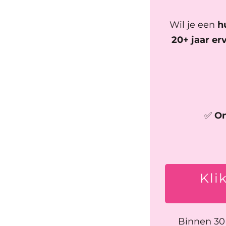
Wil je een
h
20+ jaar er
✅
On
Kli
Binnen 30