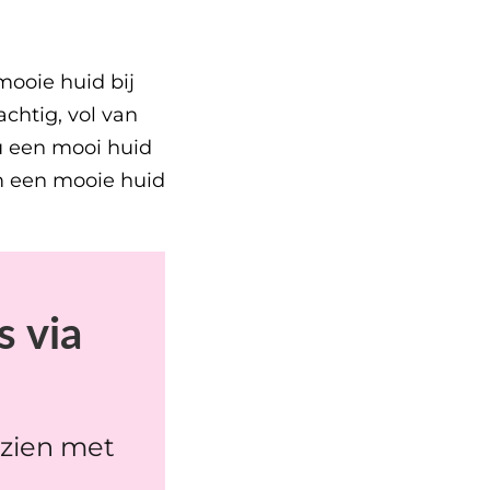
mooie huid bij
achtig, vol van
ou een mooi huid
m een mooie huid
s via
 zien met