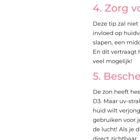
4. Zorg 
Deze tip zal nie
invloed op huid
slapen, een midd
En dit vertraagt
veel mogelijk!
5. Besch
De zon heeft hee
D3. Maar uv-stral
huid wilt verjo
gebruiken voor j
de lucht! Als je 
direct zichtbaar.