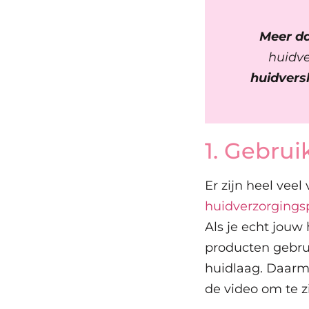
Meer da
huidve
huidvers
1. Gebru
Er zijn heel veel
huidverzorgings
Als je echt jouw
producten gebru
huidlaag. Daarme
de video om te z