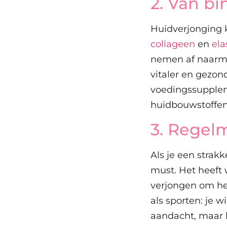
2. Van bi
Huidverjonging 
collageen
en
ela
nemen af naarmat
vitaler en gezon
voedingssupplem
huidbouwstoffen
3. Regel
Als je een strak
must. Het heeft 
verjongen om het
als sporten: je w
aandacht, maar l