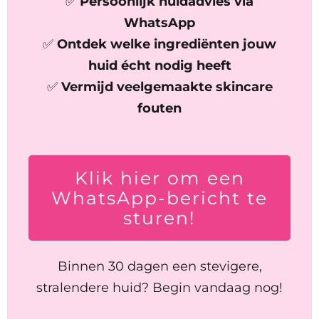
✅
Persoonlijk huidadvies via
WhatsApp
✅
Ontdek welke ingrediënten jouw
huid écht nodig heeft
✅
Vermijd veelgemaakte skincare
fouten
Klik hier om een
WhatsApp-bericht te
sturen!
Binnen 30 dagen een stevigere,
stralendere huid? Begin vandaag nog!