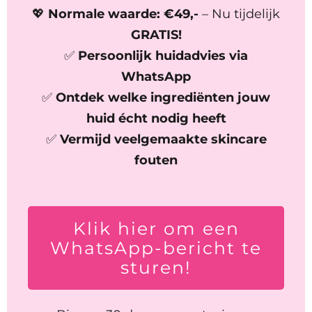
💖
Normale waarde: €49,-
– Nu tijdelijk
GRATIS!
✅
Persoonlijk huidadvies via
WhatsApp
✅
Ontdek welke ingrediënten jouw
huid écht nodig heeft
✅
Vermijd veelgemaakte skincare
fouten
Klik hier om een
WhatsApp-bericht te
sturen!