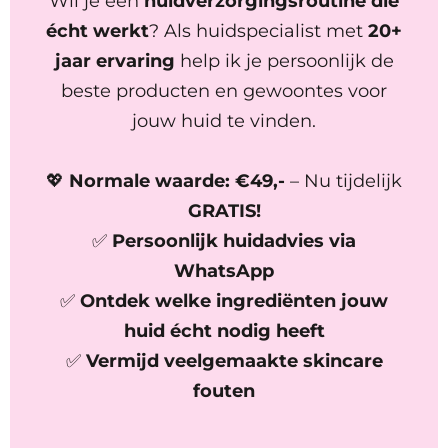
Wil je een
huidverzorgingsroutine die
écht werkt
? Als huidspecialist met
20+
jaar ervaring
help ik je persoonlijk de
beste producten en gewoontes voor
jouw huid te vinden.
💖
Normale waarde: €49,-
– Nu tijdelijk
GRATIS!
✅
Persoonlijk huidadvies via
WhatsApp
✅
Ontdek welke ingrediënten jouw
huid écht nodig heeft
✅
Vermijd veelgemaakte skincare
fouten